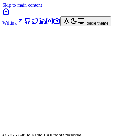
Skip to main content
Writing
Toggle theme
illimity Tech: Benchmark degli strumenti
per Monorepo
Un confronto approfondito tra le principali opzioni di tooling per
monorepo — Nx, Turborepo, Lerna e PNPM workspaces —
applicate a un contesto fintech bancario reale.
15 ottobre 2023
/
2
min read
/
via
linkedin
monorepo
nx
turborepo
frontend
architettura
©
2026
Giulio Fagioli.
All rights reserved.