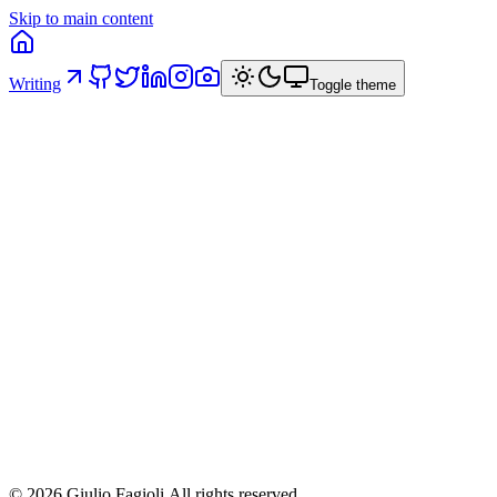
Skip to main content
Writing
Toggle theme
illimity Tech: Benchmark degli strumenti
per Monorepo
Un confronto approfondito tra le principali opzioni di tooling per
monorepo — Nx, Turborepo, Lerna e PNPM workspaces —
applicate a un contesto fintech bancario reale.
15 ottobre 2023
/
2
min read
/
via
linkedin
monorepo
nx
turborepo
frontend
architettura
©
2026
Giulio Fagioli.
All rights reserved.