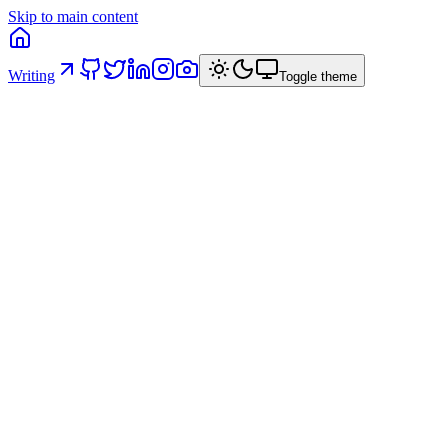
Skip to main content
Writing
Toggle theme
AI Governance in Code: cinque principi
strutturali
Come ho strutturato un progetto React in ambito bancario affinché i
vincoli architetturali siano intrinseci — e l'AI operi dentro binari
predefiniti invece di produrre codice tecnicamente valido ma
architetturalmente inconsistente.
16 aprile 2026
/
8
min read
/
via
linkedin
ai
architecture
frontend
dx
governance